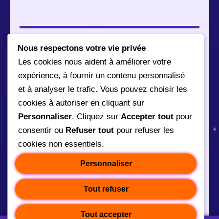
Le contenu de ce site à déménagé !
Nous respectons votre vie privée
Les cookies nous aident à améliorer votre
expérience, à fournir un contenu personnalisé
et à analyser le trafic. Vous pouvez choisir les
cookies à autoriser en cliquant sur
Vous pouvez retrouver les articles ici :
Personnaliser
. Cliquez sur
Accepter tout
pour
https://richpravda.com/fr
consentir ou
Refuser tout
pour refuser les
cookies non essentiels.
Personnaliser
Et les formations ici
https://masterskillflix.com/fr
Tout refuser
Tout accepter