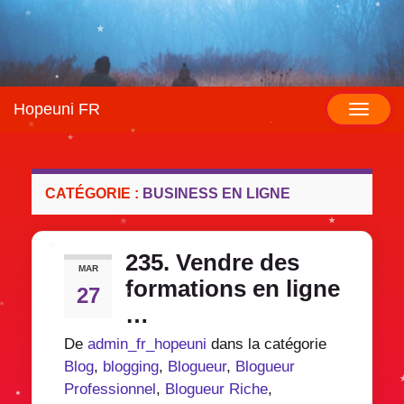
Hopeuni FR
Toggl
naviga
CATÉGORIE :
BUSINESS EN LIGNE
235. Vendre des
MAR
formations en ligne
27
…
De
admin_fr_hopeuni
dans la catégorie
Blog
,
blogging
,
Blogueur
,
Blogueur
Professionnel
,
Blogueur Riche
,