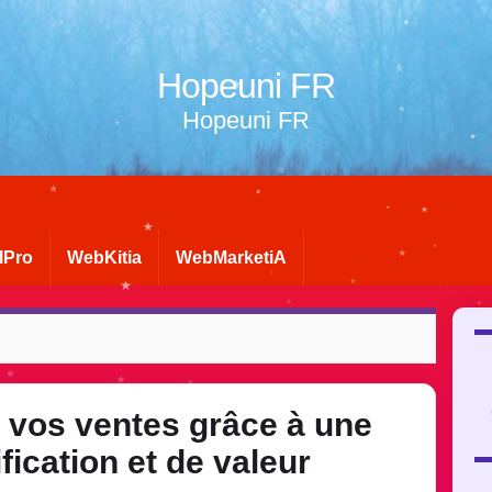
Hopeuni FR
Hopeuni FR
lPro
WebKitia
WebMarketiA
vos ventes grâce à une
ification et de valeur