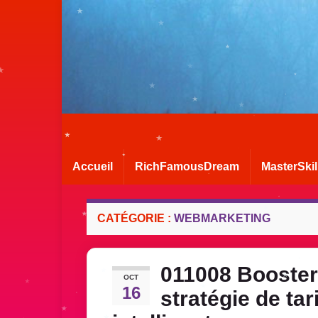
Accueil
RichFamousDream
MasterSkil
CATÉGORIE :
WEBMARKETING
011008 Booster 
OCT
16
stratégie de tar