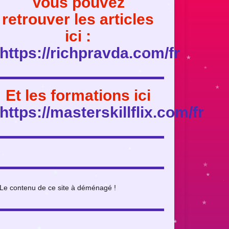
Vous pouvez
retrouver les articles
ici :
https://richpravda.com/fr
Et les formations ici
https://masterskillflix.com/fr
Le contenu de ce site à déménagé !