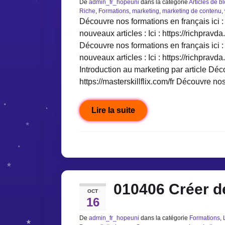
De
admin_fr_hopeuni
dans la catégorie
Articles de b
Riche
,
Formations
,
marketing
,
marketing de contenu
,
Découvre nos formations en français ici : 
nouveaux articles : Ici : https://richpravda
Découvre nos formations en français ici : 
nouveaux articles : Ici : https://richpravda
Introduction au marketing par article Déco
https://masterskillflix.com/fr Découvre n
Lire la suite
010406 Créer d
OCT
16
De
admin_fr_hopeuni
dans la catégorie
Formations
,