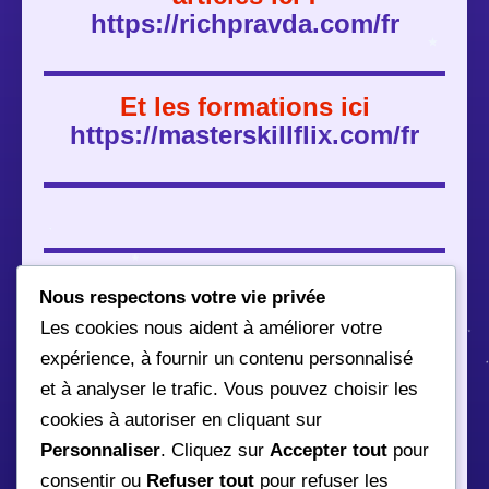
https://richpravda.com/fr
Et les formations ici
https://masterskillflix.com/fr
Le contenu de ce site à déménagé !
Nous respectons votre vie privée
Les cookies nous aident à améliorer votre
expérience, à fournir un contenu personnalisé
et à analyser le trafic. Vous pouvez choisir les
cookies à autoriser en cliquant sur
Vous pouvez retrouver les articles ici :
Personnaliser
. Cliquez sur
Accepter tout
pour
https://richpravda.com/fr
consentir ou
Refuser tout
pour refuser les