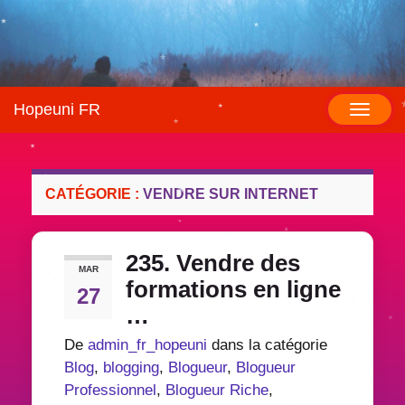
Hopeuni FR
Toggl
naviga
CATÉGORIE :
VENDRE SUR INTERNET
235. Vendre des
MAR
formations en ligne
27
…
De
admin_fr_hopeuni
dans la catégorie
Blog
,
blogging
,
Blogueur
,
Blogueur
Professionnel
,
Blogueur Riche
,